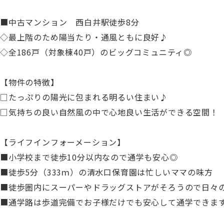
■中古マンション 西白井駅徒歩8分
◇最上階のため陽当たり・通風ともに良好♪
◇全186戸（対象棟40戸）のビッグコミュニティ◎
【物件の特徴】
□たっぷりの陽光に包まれる明るい住まい♪
□気持ちの良い自然風の中で心地良い生活ができる空間！
【ライフインフォーメーション】
■小学校まで徒歩10分以内なので通学も安心◎
■徒歩5分（333ｍ）の清水口保育園は忙しいママの味方
■徒歩圏内にスーパーやドラッグストアがそろうので日々
■通学路は歩道完備でお子様だけでも安心して通学できま