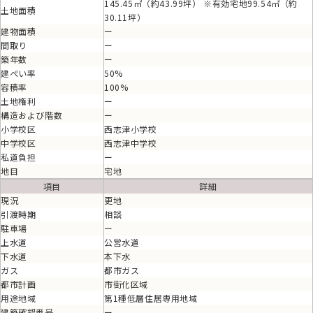
145.45㎡（約43.99坪） ※有効宅地99.54㎡（約
土地面積
30.11坪）
建物面積
ー
間取り
ー
築年数
ー
建ぺい率
50%
容積率
100%
土地権利
ー
構造および階数
ー
小学校区
西志津小学校
中学校区
西志津中学校
私道負担
ー
地目
宅地
項目
詳細
現況
更地
引渡時期
相談
駐車場
ー
上水道
公営水道
下水道
本下水
ガス
都市ガス
都市計画
市街化区域
用途地域
第1種低層住居専用地域
建築確認番号
ー