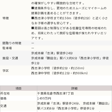
の確保がしやすい開放的な立地です 。
■建築条件なし、更地のためスムーズにマイホームの
建築計画を進めることができます 。
特徴
■西志津小学校まで約150m（徒歩約2分）と近く小さ
なお子様の通学も安心です 。
■周囲は高さ制限などがある低層住宅専用の地域のた
め、将来にわたって良好な住環境が保たれやすいエリ
アです 。
間取りの特徴
ー
駐車場
ー
京成本線「志津」駅徒歩24分
施設・交通
京成本線「勝田台」駅バス約6分「西志津小学校」停徒
歩1分
西志津小学校（徒歩約2分・約150ｍ）
学区
西志津中学校（徒歩約12分・約900kｍ）
項目
詳細
所在地
千葉県佐倉市西志津7丁目
価格
1499万円
京成本線「志津」駅徒歩24分、 京成本線「勝田台」
交通
駅バス約6分「西志津小学校」停徒歩1分